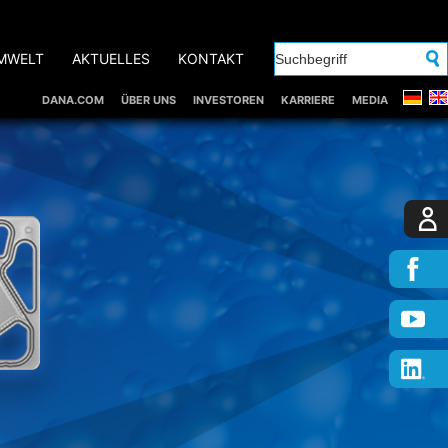
MWELT
AKTUELLES
KONTAKT
DANA.COM
ÜBER UNS
INVESTOREN
KARRIERE
MEDIA