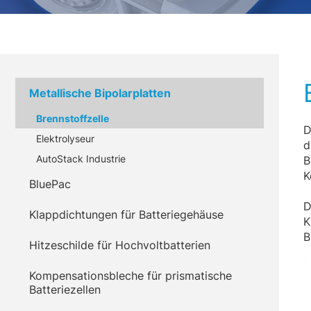
Metallische Bipolarplatten
Brennstoffzelle
D
Elektrolyseur
d
AutoStack Industrie
B
K
BluePac
D
Klappdichtungen für Batteriegehäuse
K
B
Hitzeschilde für Hochvoltbatterien
Kompensationsbleche für prismatische
Batteriezellen