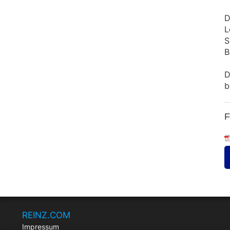
D
L
S
B
D
b
REINZ.COM
Impressum