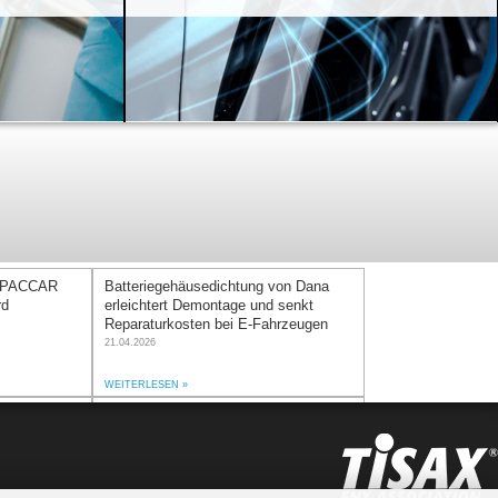
t PACCAR
Batteriegehäusedichtung von Dana
rd
erleichtert Demontage und senkt
Reparaturkosten bei E-Fahrzeugen
21.04.2026
WEITERLESEN
ika Dubai
Neu: Best of REINZOSIL mit Victoria
rkt Präsenz
— Abdichten war noch nie so einfach
sserter
11.11.2025
ntifizierung