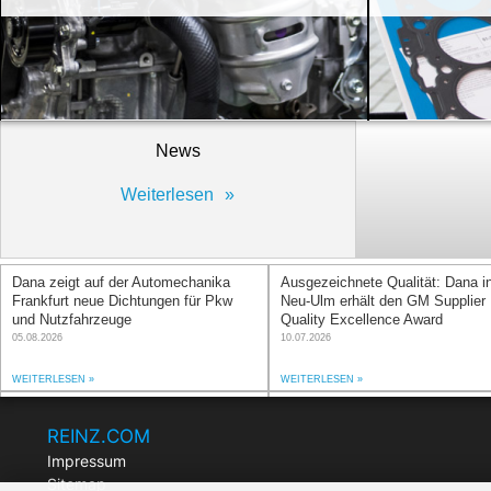
News
Weiterlesen
Dana zeigt auf der Automechanika
Ausgezeichnete Qualität: Dana i
Frankfurt neue Dichtungen für Pkw
Neu-Ulm erhält den GM Supplier
und Nutzfahrzeuge
Quality Excellence Award
05.08.2026
10.07.2026
WEITERLESEN
WEITERLESEN
Metallische Bipolarplatte von Dana
Gemeinsam gewachsen – REIN
senkt Kosten für grünen Wasserstoff
feiert seine langjährigen Wegbegl
REINZ.COM
und ihr jahrzehntelanges Engag
05.03.2026
Impressum
04.03.2026
Sitemap